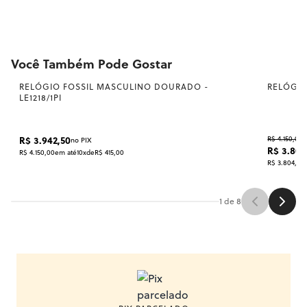
Você Também Pode Gostar
RELÓGIO FOSSIL MASCULINO DOURADO -
RELÓGIO
LE1218/1PI
R$ 3.942,50
R$ 4.150,00
no PIX
R$ 3.804
R$ 4.150,00
em até
10x
de
R$ 415,00
R$ 3.804,17
e
1
de
8