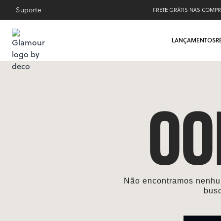
Suporte
FRETE GRÁTIS NAS COMPR
LANÇAMENTOS
R
OO
Não encontramos nenhum
bus