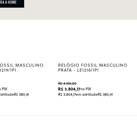
ARA A HOME
FOSSIL MASCULINO
RELÓGIO FOSSIL MASCULINO
8%
8%
219/1PI
PRATA - LE1216/1PI
R$ 4.150,00
R$ 3.804,17
o PIX
no PIX
té
10x
de
R$ 380,41
R$ 3.804,17
em até
10x
de
R$ 380,41