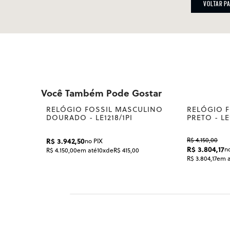
VOLTAR P
Você Também Pode Gostar
RELÓGIO FOSSIL MASCULINO
RELÓGIO 
DOURADO - LE1218/1PI
PRETO - LE1
R$ 4.150,00
R$ 3.942,50
no PIX
R$ 3.804,17
n
R$ 4.150,00
em até
10x
de
R$ 415,00
R$ 3.804,17
em a