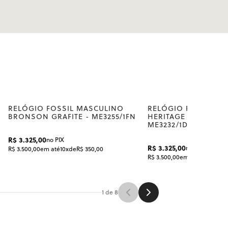
RELÓGIO FOSSIL MASCULINO
RELÓGIO FOSSIL M
BRONSON GRAFITE - ME3255/1FN
HERITAGE DOURADO
ME3232/1DN
R$ 3.325,00
no PIX
R$ 3.325,00
no PIX
R$ 3.500,00
em até
10x
de
R$ 350,00
R$ 3.500,00
em até
10x
de
R$ 3
1 de 8