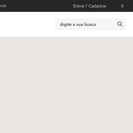
Entrar / Cadastrar
0
DO15