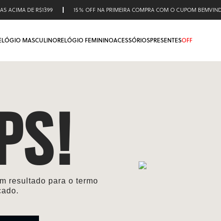
AS ACIMA DE R$1399
15% OFF NA PRIMEIRA COMPRA COM O CUPOM BEMVIN
ELÓGIO MASCULINO
RELÓGIO FEMININO
ACESSÓRIOS
PRESENTES
OFF
PS!
 resultado para o termo
cado.