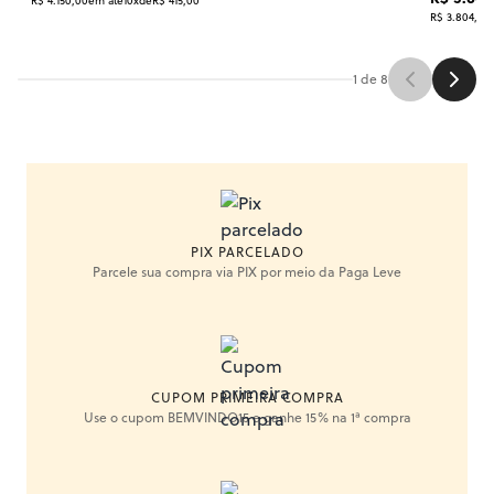
R$ 4.150,00
em até
10x
de
R$ 415,00
R$ 3.804,17
e
1
de
8
PIX PARCELADO
Parcele sua compra via PIX por meio da Paga Leve
CUPOM PRIMEIRA COMPRA
Use o cupom BEMVINDO15 e ganhe 15% na 1ª compra