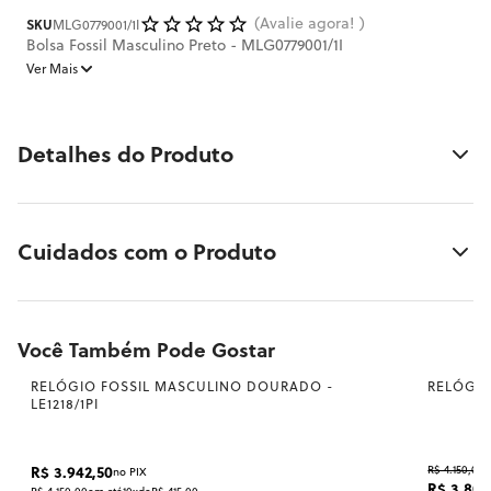
Avalie agora!
SKU
MLG0779001/1I
Bolsa Fossil Masculino Preto - MLG0779001/1I
Ver Mais
Detalhes do Produto
Cuidados com o Produto
Bolsa Fossil Masculino Preto - MLG0779001/1I
Você Também Pode Gostar
RELÓGIO FOSSIL MASCULINO DOURADO -
RELÓGIO
LE1218/1PI
R$ 3.942,50
R$ 4.150,00
no PIX
R$ 3.804