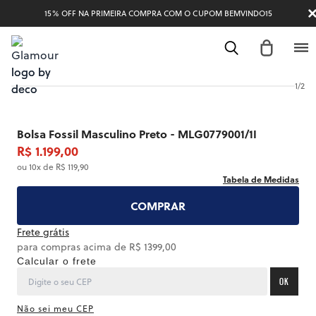
15% OFF NA PRIMEIRA COMPRA COM O CUPOM BEMVINDO15
1
/
2
Bolsa Fossil Masculino Preto - MLG0779001/1I
R$ 1.199,00
ou 10x de R$ 119,90
Tabela de Medidas
COMPRAR
Frete grátis
para compras acima de R$ 1399,00
Calcular o frete
OK
Não sei meu CEP