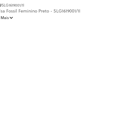
Avalie agora!
U
SLG1619001/1I
lsa Fossil Feminino Preto - SLG1619001/1I
 Mais