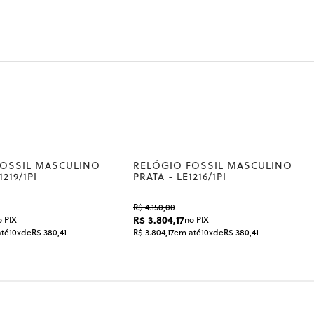
FOSSIL MASCULINO
RELÓGIO FOSSIL MASCULINO
8%
8%
219/1PI
PRATA - LE1216/1PI
R$ 4.150,00
R$ 3.804,17
o PIX
no PIX
té
10x
de
R$ 380,41
R$ 3.804,17
em até
10x
de
R$ 380,41