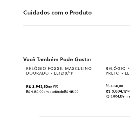
Cuidados com o Produto
Bolsa Fossil Feminino Preto - SLG1619001/1I
Você Também Pode Gostar
RELÓGIO FOSSIL MASCULINO
RELÓGIO 
DOURADO - LE1218/1PI
PRETO - LE1
R$ 4.150,00
R$ 3.942,50
no PIX
R$ 3.804,17
n
R$ 4.150,00
em até
10x
de
R$ 415,00
R$ 3.804,17
em a