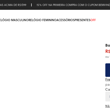
AS ACIMA DE R$1399
15% OFF NA PRIMEIRA COMPRA COM O CUPOM BEMVIN
ELÓGIO MASCULINO
RELÓGIO FEMININO
ACESSÓRIOS
PRESENTES
OFF
Bo
R$
ou 
Fre
pa
Ca
Nã