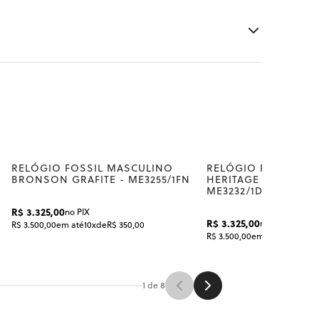
RELÓGIO FOSSIL MASCULINO
RELÓGIO FOSSIL M
BRONSON GRAFITE - ME3255/1FN
HERITAGE DOURADO
ME3232/1DN
R$ 3.325,00
no PIX
R$ 3.325,00
no PIX
R$ 3.500,00
em até
10x
de
R$ 350,00
R$ 3.500,00
em até
10x
de
R$ 3
1 de 8