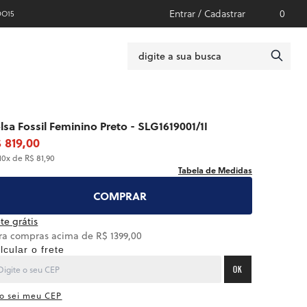
Entrar / Cadastrar
0
DO15
lsa Fossil Feminino Preto - SLG1619001/1I
 819,00
10x de R$ 81,90
Tabela de Medidas
COMPRAR
te grátis
ra compras acima de R$ 1399,00
lcular o frete
OK
o sei meu CEP