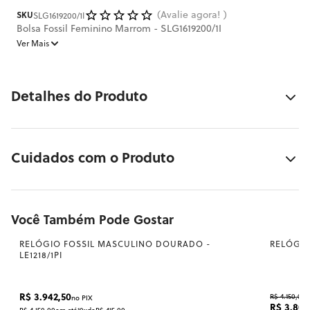
Avalie agora!
SLG1619200/1I
SKU
Bolsa Fossil Feminino Marrom - SLG1619200/1I
Ver Mais
Detalhes do Produto
Cuidados com o Produto
Bolsa Fossil Feminino Marrom - SLG1619200/1I
Você Também Pode Gostar
RELÓGIO FOSSIL MASCULINO DOURADO -
RELÓGIO
LE1218/1PI
R$ 4.150,00
R$ 3.942,50
no PIX
R$ 3.804