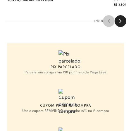
R$ 4.150,00
em até
10x
de
R$ 415,00
R$ 3.804,17
e
1
de
8
PIX PARCELADO
Parcele sua compra via PIX por meio da Paga Leve
CUPOM PRIMEIRA COMPRA
Use o cupom BEMVINDO15 e ganhe 15% na 1ª compra