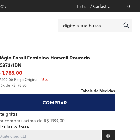
Entrar / Cadastrar
0
DO15
lógio Fossil Feminino Harwell Dourado -
5373/1DN
 1.785,00
2.100,00
Preço Original
-15%
10x de R$ 178,50
Tabela de Medidas
COMPRAR
te grátis
ra compras acima de R$ 1399,00
lcular o frete
OK