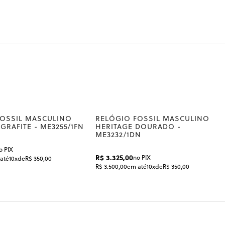
RADOR
COR DA PULSEIRA
COR DA CAIXA
Dourado
Dourado
s em formatos diferenciados de acessórios. Nesse lançame
es é um bracelete em correntaria com uma caixa em um for
FOSSIL MASCULINO
RELÓGIO FOSSIL MASCULINO
RAFITE - ME3255/1FN
HERITAGE DOURADO -
ME3232/1DN
o PIX
R$ 3.325,00
no PIX
até
10x
de
R$ 350,00
R$ 3.500,00
em até
10x
de
R$ 350,00