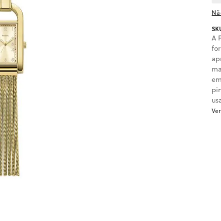
Nã
SK
A 
fo
ap
ma
em
pi
us
Ver