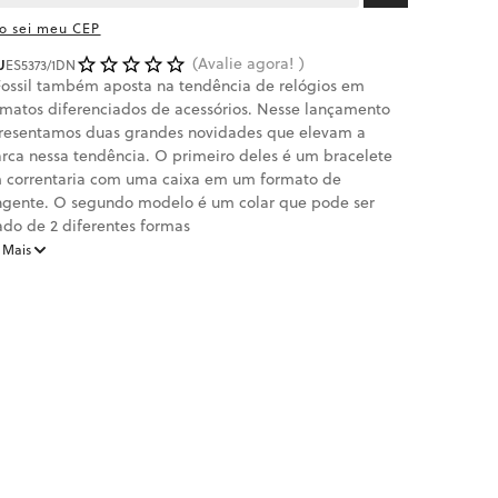
o sei meu CEP
Avalie agora!
U
ES5373/1DN
Fossil também aposta na tendência de relógios em
rmatos diferenciados de acessórios. Nesse lançamento
resentamos duas grandes novidades que elevam a
rca nessa tendência. O primeiro deles é um bracelete
 correntaria com uma caixa em um formato de
ngente. O segundo modelo é um colar que pode ser
ado de 2 diferentes formas
 Mais