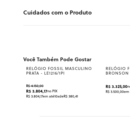
FORMATO DA CAIXA
MATERIAL DA CAIXA
COR DO MOST
Retangular
Aço
Dourado
Cuidados com o Produto
A Fossil também aposta na tendência de relógio
elevam a marca nessa tendência. O primeiro del
que pode ser usado de 2 diferentes formas
Você Também Pode Gostar
ULINO
RELÓGIO FOSSIL MASCULINO
RELÓGIO 
8%
8%
PRATA - LE1216/1PI
BRONSON G
R$ 4.150,00
R$ 3.325,00
n
R$ 3.804,17
no PIX
R$ 3.500,00
em 
R$ 3.804,17
em até
10x
de
R$ 380,41