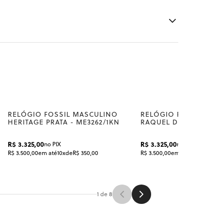
nto apresentamos duas grandes novidades que
mato de pingente. O segundo modelo é um colar
RELÓGIO FOSSIL MASCULINO
RELÓGIO FOSSIL FE
HERITAGE PRATA - ME3262/1KN
RAQUEL DOURADO - 
R$ 3.325,00
R$ 3.325,00
no PIX
no PIX
R$ 3.500,00
em até
10x
de
R$ 350,00
R$ 3.500,00
em até
10x
de
R$ 3
1 de 8