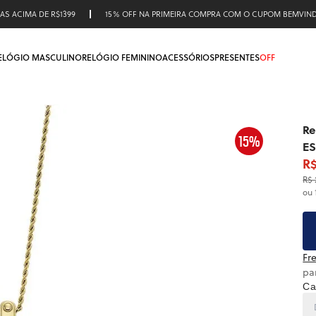
AS ACIMA DE R$1399
15% OFF NA PRIMEIRA COMPRA COM O CUPOM BEMVIN
ELÓGIO MASCULINO
RELÓGIO FEMININO
ACESSÓRIOS
PRESENTES
OFF
Re
15%
ES
R$
R$ 
ou 
Fre
pa
Ca