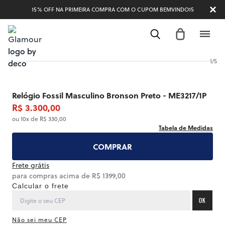
15% OFF NA PRIMEIRA COMPRA COM O CUPOM BEMVINDO15
1
/
5
Relógio Fossil Masculino Bronson Preto - ME3217/1P
R$ 3.300,00
ou 10x de R$ 330,00
Tabela de Medidas
COMPRAR
Frete grátis
para compras acima de R$ 1399,00
Calcular o frete
OK
Não sei meu CEP