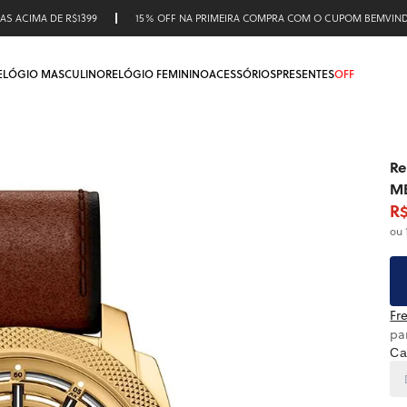
AS ACIMA DE R$1399
15% OFF NA PRIMEIRA COMPRA COM O CUPOM BEMVIN
ELÓGIO MASCULINO
RELÓGIO FEMININO
ACESSÓRIOS
PRESENTES
OFF
Re
M
R$
ou 
Fre
pa
Ca