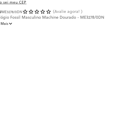
o sei meu CEP
Avalie agora!
U
ME3278/0DN
lógio Fossil Masculino Machine Dourado - ME3278/0DN
 Mais