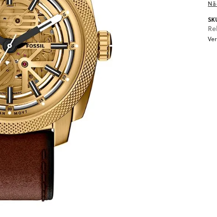
Nã
SK
Re
Ver