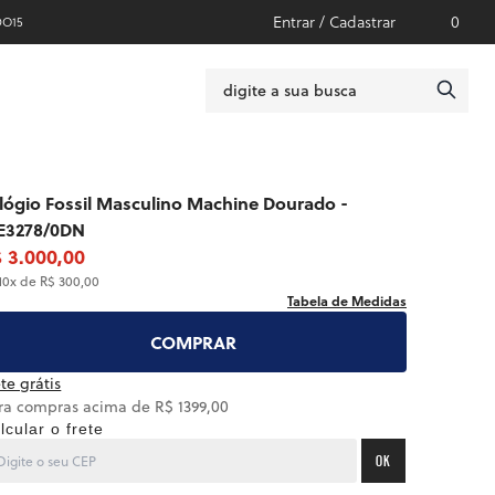
Entrar / Cadastrar
0
DO15
lógio Fossil Masculino Machine Dourado -
E3278/0DN
 3.000,00
10x de R$ 300,00
Tabela de Medidas
COMPRAR
te grátis
ra compras acima de R$ 1399,00
lcular o frete
OK